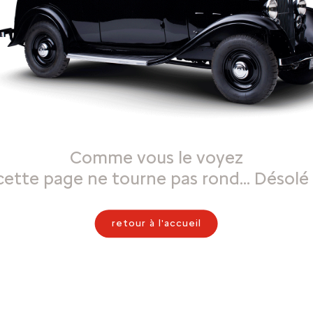
Comme vous le voyez
cette page ne tourne pas rond… Désolé 
retour à l'accueil